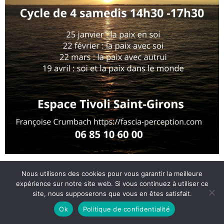
Méditation Pleine Présence
®
Nous utilisons des cookies pour vous garantir la meilleure
expérience sur notre site web. Si vous continuez à utiliser ce
site, nous supposerons que vous en êtes satisfait.
et Gestuelle Sensorielle
Ok
Politique de confidentialité
M
éditation assise guidée,
mouvements intériorisés
et